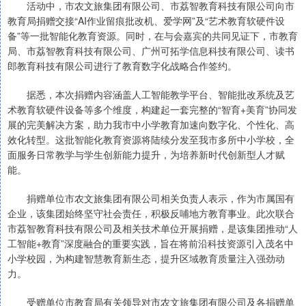
活动中，市农文旅集团有限公司、市荔智教育科技有限公司向市
教育局捐赠交接“AI作业留痕批改机、爱学网”及“艺术教育软硬件设
备”等一批智能化教育资源。同时，在与会嘉宾的共同见证下，市教育
局、市荔智教育科技有限公司、广州可拓学信息科技有限公司、读书
郎教育科技有限公司进行了教育数字化战略合作签约。
据悉，本次捐赠内容涵盖人工智能教学平台、智能批改系统及艺
术教育软硬件设备等多个维度，构建起一套完整的“智育+美育”协同发
展的完美解决方案，助力我市中小学教育加速向数字化、个性化、高
效化转型。这批智能化教育资源将陆续分发至我市多所中小学校，全
面服务日常教学与学生创新能力提升，为培养新时代创新型人才赋
能。
捐赠单位市农文旅集团有限公司相关负责人表示，作为市属国有
企业，该集团始终坚守社会责任，积极反哺地方教育事业。此次联合
市荔智教育科技有限公司及相关技术单位开展捐赠，是该集团推动“人
工智能+教育”深度融合的重要实践，旨在将前沿科技资源引入茂名中
小学校园，为构建智慧教育新生态，提升区域教育质量注入强劲动
力。
受赠单位市教育局有关领导对市农文旅集团有限公司及各捐赠单