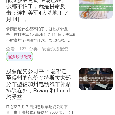
么都不怕了，就是拼命反
击：连打美军4大基地！ 7
月14日，
伊朗已经什么都不怕了，就是拼命反
击：连打美军4大基地！ 7月14日，美军5
小时轰炸了伊朗布什尔、恰巴哈尔、阿
巴斯港等地目标，伊朗马上就用导弹和
查看：
127
分类：
安全炒股配资
无人机打回巴林、约....
配资炒股免费
股票配资公司平台 总部迁
至得州的代价？特斯拉大部
分车型被加州电动汽车补贴
排除在外，Rivian 和 Lucid
均受益
IT之家 7 月 7 日消息股票配资公司平
台，由于联邦政府提供的 7500 美元（IT