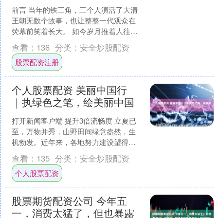
前言 当年的铁三角，三个人演活了大清
王朝无数个故事，也让整整一代观众在
荧幕前笑着长大。 如今岁月推着人往前
走，这三个人的名字又因为各种各样的
查看：
136
分类：
安全炒股配资
是非重新出现在热搜上....
股票配资注册
个人股票配资 美丽中国行
｜执绿色之笔，绘美丽中国
打开新闻客户端 提升3倍流畅度 立夏已
至，万物并秀，山野田间绿意盎然，生
机勃发。近年来，各地努力建设望得见
山、看得见水、记得住乡愁的美丽中
查看：
135
分类：
安全炒股配资
国，让自然生态美景永驻....
个人股票配资
股票期货配资公司 今年五
一，消费太猛了，但也暴露