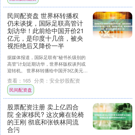
民间配资盘 世界杯转播权
仍未谈拢，国际足联高管计
划访华！此前给中国开价21
亿元，是印度十几倍，被央
视拒绝后又降价一半
据媒体报道，国际足联有“秘书长级别的
高管”计划近期访华，世界杯版权谈判或
迎转机。 世界杯转播给中国开3亿美元天
价 距离2026年美加墨世界杯开幕只剩不
查看：
165
分类：
安全炒股配资
到40天，....
民间配资盘
股票配资注册 卖上亿四合
院 全家移民? 这次瘫在轮椅
的王刚 彻底和张铁林同流
合污