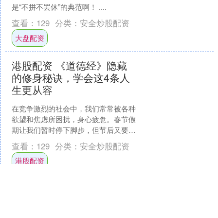
是“不拼不罢休”的典范啊！ ​​​....
查看：
129
分类：
安全炒股配资
大盘配资
港股配资 《道德经》隐藏
的修身秘诀，学会这4条人
生更从容
在竞争激烈的社会中，我们常常被各种
欲望和焦虑所困扰，身心疲惫。春节假
期让我们暂时停下脚步，但节后又要面
对同样的压力和挑战。如何在纷繁复杂
查看：
129
分类：
安全炒股配资
的世界中保持内心的宁静和....
港股配资
在线股票炒股配资门户 摧
毁80%！一觉醒来，伊朗发
布重要信息，美以最担心的