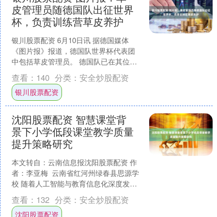
皮管理员随德国队出征世界
杯，负责训练营草皮养护
银川股票配资 6月10日讯 据德国媒体
《图片报》报道，德国队世界杯代表团
中包括草皮管理员。 德国队已在其位于
温斯顿-塞勒姆的世界杯大本营完成前两
查看：
140
分类：
安全炒股配资
堂训练课，但训练....
银川股票配资
沈阳股票配资 智慧课堂背
景下小学低段课堂教学质量
提升策略研究
本文转自：云南信息报沈阳股票配资 作
者：李亚梅 云南省红河州绿春县思源学
校 随着人工智能与教育信息化深度发
展，教育领域迎来全方位变革。在小学
查看：
132
分类：
安全炒股配资
低段教学中，依托智....
沈阳股票配资