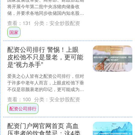
将开展今年第二批中央冻猪肉储备收
储，并要求各地同步收储国内知名股票
配资公司有哪些，更好发挥储备调节作
查看：
131
分类：
安全炒股配资
用。下一步，国家发展改革委....
国家
配资公司排行 警惕！上眼
皮松弛不只是显老，更可能
是“视力杀手”
爱美之心人皆有之配资公司排行，但对
于许多中老年人而言，上眼皮松弛下垂
不仅是容颜衰老的印记，更可能成为遮
挡视野的“隐形窗帘”。 在湘潭，59岁的
查看：
100
分类：
安全炒股配资
余大姐（化名）就因....
配资公司排行
配资门户网官网首页 高血
压患者的饮食禁忌：这4类