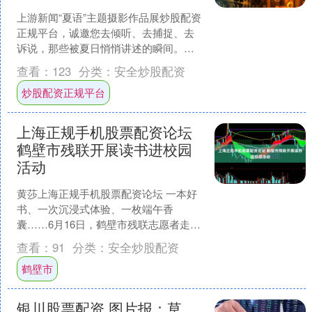
上游新闻“夏语”主题摄影作品展炒股配资
正规平台，诚邀您去倾听、去捕捉、去
诉说，那些被夏日悄悄讲述的瞬间。用
影像回应夏天的语言，让每一帧画面，
查看：
123
分类：
安全炒股配资
都成为一首无声的诗。....
炒股配资正规平台
上海正规手机股票配资论坛
鹤壁市残联开展读书进校园
活动
黄莎上海正规手机股票配资论坛 一本好
书、一次沉浸式体验、一枚端午香
囊……6月16日，鹤壁市残联志愿者走进
河南省首批省级融合教育示范校山城区
查看：
91
分类：
安全炒股配资
第八小学，开展以“鹤爱....
鹤壁市
银川股票配资 图片报：草