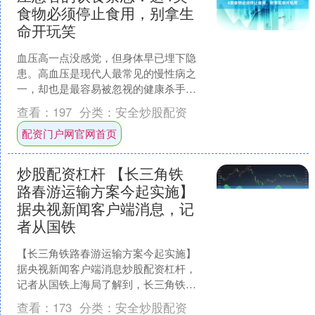
食物必须停止食用，别拿生
命开玩笑
血压高一点没感觉，但身体早已埋下隐
患。高血压是现代人最常见的慢性病之
一，却也是最容易被忽视的健康杀手。
它悄无声息地伤害着人体的心脏、脑血
查看：
197
分类：
安全炒股配资
管、肾脏，甚至可能夺走生....
配资门户网官网首页
炒股配资杠杆 【长三角铁
路春游运输方案今起实施】
据央视新闻客户端消息，记
者从国铁
【长三角铁路春游运输方案今起实施】
据央视新闻客户端消息炒股配资杠杆，
记者从国铁上海局了解到，长三角铁路
春游运输方案今天开始实施炒股配资杠
查看：
173
分类：
安全炒股配资
杆，包含4个双休日和“....