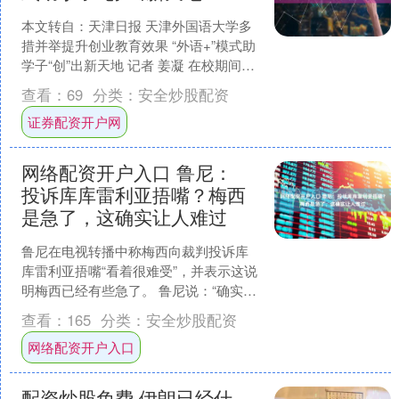
本文转自：天津日报 天津外国语大学多
措并举提升创业教育效果 “外语+”模式助
学子“创”出新天地 记者 姜凝 在校期间创
办公司，如今面临毕业，校园创客直
查看：
69
分类：
安全炒股配资
接“变身”....
证券配资开户网
网络配资开户入口 鲁尼：
投诉库库雷利亚捂嘴？梅西
是急了，这确实让人难过
鲁尼在电视转播中称梅西向裁判投诉库
库雷利亚捂嘴“看着很难受”，并表示这说
明梅西已经有些急了。 鲁尼说：“确实是
（急了）。但阿根廷就是这么踢球的，
查看：
165
分类：
安全炒股配资
我们都知道他们会....
网络配资开户入口
配资炒股免费 伊朗已经什