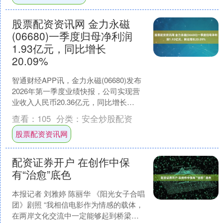
股票配资资讯网 金力永磁
(06680)一季度归母净利润
1.93亿元，同比增长
20.09%
智通财经APP讯，金力永磁(06680)发布
2026年第一季度业绩快报，公司实现营
业收入人民币20.36亿元，同比增长
16.05%，实现归属于上市公司股东的净
查看：
105
分类：
安全炒股配资
利....
股票配资资讯网
配资证券开户 在创作中保
有“治愈”底色
本报记者 刘雅婷 陈丽华 《阳光女子合唱
团》剧照 “我相信电影作为情感的载体，
在两岸文化交流中一定能够起到桥梁的