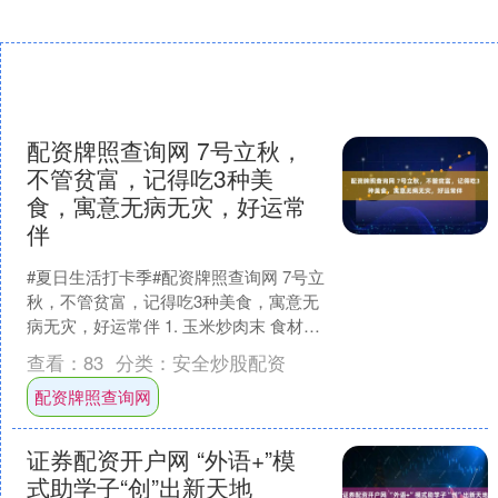
配资牌照查询网 7号立秋，
不管贫富，记得吃3种美
食，寓意无病无灾，好运常
伴
#夏日生活打卡季#​配资牌照查询网 7号立
秋，不管贫富，记得吃3种美食，寓意无
病无灾，好运常伴 1. 玉米炒肉末 食材：
猪肉粒、红萝卜、玉米、青椒、生抽1
查看：
83
分类：
安全炒股配资
匙、蚝....
配资牌照查询网
证券配资开户网 “外语+”模
式助学子“创”出新天地