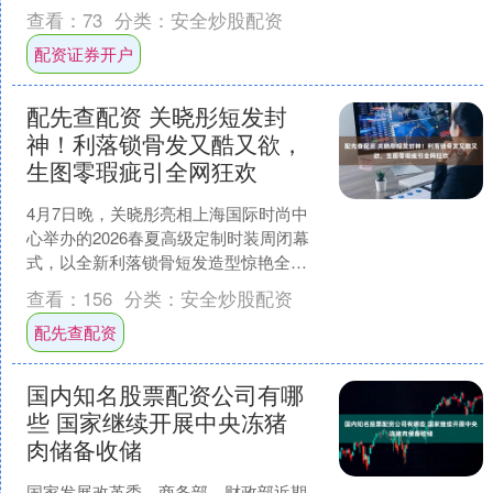
作用。”台湾导演林孝谦在接受《环球时
查看：
73
分类：
安全炒股配资
报》记者专访....
配资证券开户
配先查配资 关晓彤短发封
神！利落锁骨发又酷又欲，
生图零瑕疵引全网狂欢
4月7日晚，关晓彤亮相上海国际时尚中
心举办的2026春夏高级定制时装周闭幕
式，以全新利落锁骨短发造型惊艳全
场，被网友盛赞又酷又欲配先查配资，
查看：
156
分类：
安全炒股配资
美到失语。#关晓彤短....
配先查配资
国内知名股票配资公司有哪
些 国家继续开展中央冻猪
肉储备收储
国家发展改革委、商务部、财政部近期