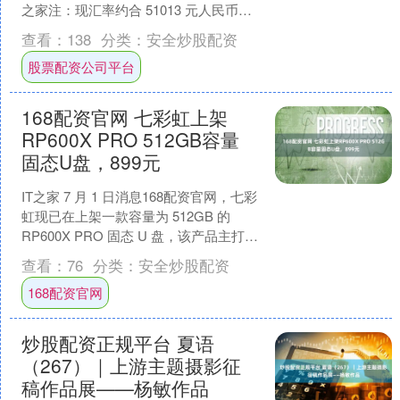
之家注：现汇率约合 51013 元人民币）
电动汽车税收抵免政策已结束，加州....
查看：
138
分类：
安全炒股配资
股票配资公司平台
168配资官网 七彩虹上架
RP600X PRO 512GB容量
固态U盘，899元
IT之家 7 月 1 日消息168配资官网，七彩
虹现已在上架一款容量为 512GB 的
RP600X PRO 固态 U 盘，该产品主打
1000MB/s 读取速....
查看：
76
分类：
安全炒股配资
168配资官网
炒股配资正规平台 夏语
（267）｜上游主题摄影征
稿作品展——杨敏作品