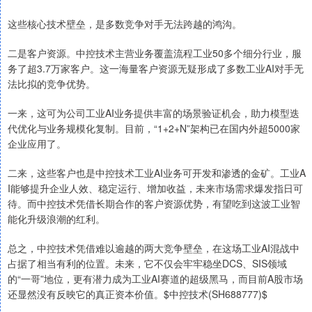
这些核心技术壁垒，是多数竞争对手无法跨越的鸿沟。
二是客户资源。中控技术主营业务覆盖流程工业50多个细分行业，服
务了超3.7万家客户。这一海量客户资源无疑形成了多数工业AI对手无
法比拟的竞争优势。
一来，这可为公司工业AI业务提供丰富的场景验证机会，助力模型迭
代优化与业务规模化复制。目前，“1+2+N”架构已在国内外超5000家
企业应用了。
二来，这些客户也是中控技术工业AI业务可开发和渗透的金矿。工业A
I能够提升企业人效、稳定运行、增加收益，未来市场需求爆发指日可
待。而中控技术凭借长期合作的客户资源优势，有望吃到这波工业智
能化升级浪潮的红利。
总之，中控技术凭借难以逾越的两大竞争壁垒，在这场工业AI混战中
占据了相当有利的位置。未来，它不仅会牢牢稳坐DCS、SIS领域
的“一哥”地位，更有潜力成为工业AI赛道的超级黑马，而目前A股市场
还显然没有反映它的真正资本价值。$中控技术(SH688777)$