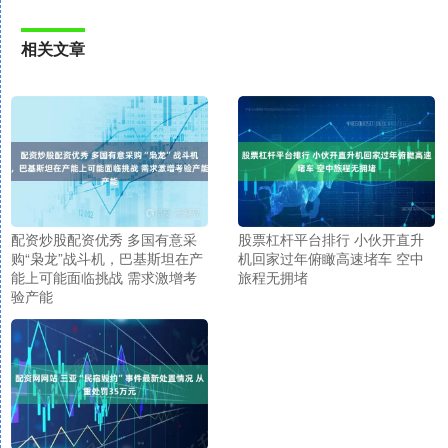
相关文章
配资炒股配资优秀 多国有意采
股票杠杆平台排行 小伙开直升
购“枭龙”战斗机，巴基斯坦在产
机回家过年俯瞰高速堵车 空中
能上可能面临挑战 需求激增考
旅程无拥堵
验产能