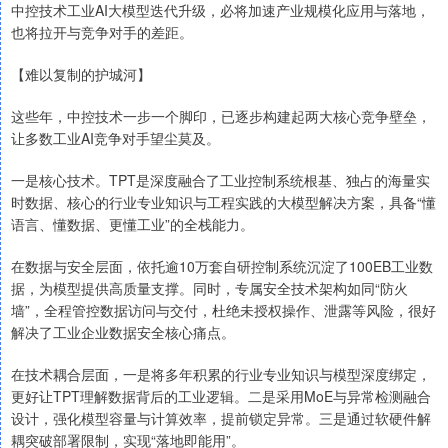
中控技术工业AI大模型迭代升级，必将加速产业规模化应用与落地，
也将拉开与竞争对手的差距。
【难以复制的护城河】
这些年，中控技术一步一个脚印，已逐步构建起两大核心竞争壁垒，
让多数工业AI竞争对手望尘莫及。
一是核心技术。TPT是深度融合了工业控制系统根基、独占的海量实
时数据、核心的行业专业知识与工程实践的大模型解决方案，具备“懂
语言、懂数据、更懂工业”的全栈能力。
在数据与安全层面，依托逾10万套自研控制系统沉淀了100EB工业数
据，为模型提供高质量支撑。同时，专属安全技术架构如同“防火
墙”，全程管控数据访问与交付，杜绝未授权操作、泄露等风险，很好
解决了工业企业数据安全核心痛点。
在技术耦合层面，一是将多年积累的行业专业知识与模型深度绑定，
更好让TPT理解数据背后的工业逻辑。二是采用MoE与异常检测融合
设计，强化模型容量与计算效率，提前锁定异常。三是通过软硬件解
耦突破部署限制，实现“落地即能用”。