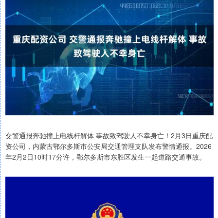
交警通报奔驰撞上电线杆解体 事故致驾驶人不幸身亡！2月3日重庆配
资公司，内蒙古鄂尔多斯市公安局交通管理支队发布警情通报。2026
年2月2日10时17分许，鄂尔多斯市东胜区发生一起道路交通事故。