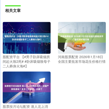
相关文章
股配资平台 【#男子卧床吸烟房
河南股票配资 2026年1月18日
间起火致2死# #卧床吸烟致母子
全国主要批发市场花生价格行情
二人葬身火海#】
股票按月论坛配资 港人北上消