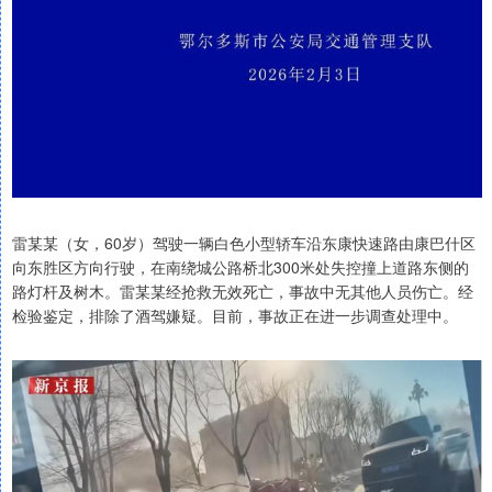
雷某某（女，60岁）驾驶一辆白色小型轿车沿东康快速路由康巴什区
向东胜区方向行驶，在南绕城公路桥北300米处失控撞上道路东侧的
路灯杆及树木。雷某某经抢救无效死亡，事故中无其他人员伤亡。经
检验鉴定，排除了酒驾嫌疑。目前，事故正在进一步调查处理中。