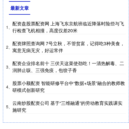
最新文章
配资盘股票配资网 上海飞东京航班临近降落时险些与飞
1、
行检查飞机相撞，高度仅差20米
配资牌照查询网 7号立秋，不管贫富，记得吃3种美食，
2、
寓意无病无灾，好运常伴
配资企业排名前十 三伏天这菜使劲吃！一清热解毒、二
3、
润肺止咳、三强免疫，包饺子香
股票小额配资 智能研修平台中“数据+场景”融合的教师教
4、
研模式创新研究
云南炒股配资公司 基于“三维融通”的劳动教育实践课实
5、
施研究