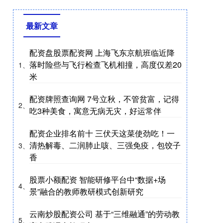
最新文章
配资盘股票配资网 上海飞东京航班临近降
落时险些与飞行检查飞机相撞，高度仅差20
1、
米
配资牌照查询网 7号立秋，不管贫富，记得
2、
吃3种美食，寓意无病无灾，好运常伴
配资企业排名前十 三伏天这菜使劲吃！一
清热解毒、二润肺止咳、三强免疫，包饺子
3、
香
股票小额配资 智能研修平台中“数据+场
4、
景”融合的教师教研模式创新研究
云南炒股配资公司 基于“三维融通”的劳动教
5、