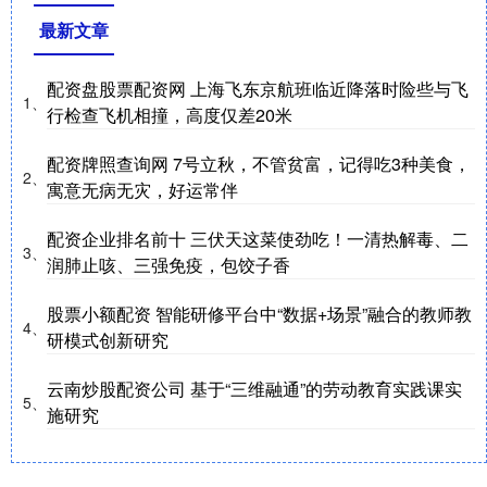
最新文章
配资盘股票配资网 上海飞东京航班临近降落时险些与飞
1、
行检查飞机相撞，高度仅差20米
配资牌照查询网 7号立秋，不管贫富，记得吃3种美食，
2、
寓意无病无灾，好运常伴
配资企业排名前十 三伏天这菜使劲吃！一清热解毒、二
3、
润肺止咳、三强免疫，包饺子香
股票小额配资 智能研修平台中“数据+场景”融合的教师教
4、
研模式创新研究
云南炒股配资公司 基于“三维融通”的劳动教育实践课实
5、
施研究